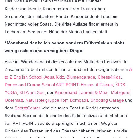
Das Kids Festival ist ein fröhliches Fest für Kinder.
Kinder sind kreativ, Kinder sollen ihren Traum leben.
So das Ziel der Initianten. Für die Kinder bedeutet das ein
Nachmittag voller Spass. Die dritte Auflage findet erneut in
Lachen am See in der Nähe der Marina Lachen statt.
“Manchmal denke ich schon vor dem Frühstück an nicht
weniger als sechs unmögliche Dinge.”
Alice im Wunderland ist dieses Jahr das Motto des Festivals. In
Zusammenarbeit mit den Initianten und mit den Organisationen
A
to Z English School
,
Aqua Kidz
,
Blumengarage
,
Chess4Kids
,
Dance and Drama School ART POINT
,
House of Fairies
,
KIDS
YOGA
,
KITA am See
, der
Kinderband Laurent & Max
,
Metzgerei
Odermatt
,
Naturspielgruppe Tom Bombadil
,
Shooting Garage
und
dem
SportzCenter
wird ein tolles Fest für Kinder entstehen.
Svetlana Steiner, die Initiantin des Kids Festivals und Inhaberin
von ART POINT, suchte ursprünglich nach einem Weg den
Kindern das Tanzen und das Theater näher zu bringen, um die